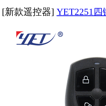
[新款遥控器]
YET2251四