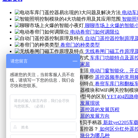
电动车
智能照
聊聊市场上火爆的智能
电动卷帘门如何调限位
自动门遥控器控制原理
卷帘门的种类类型
无线卷闸门磁工作原理
车库门功能特点及遥
请您留言
什么是智能家居
电动门窗智能化，开
感谢您的关注，当前客服人员不在
遥控器频率的常用
线，请填写一下您的信息，我们会
卷帘车库门和翻板
尽快和您联系。
YET404四
智能家居发展现状
无线遥控器的发展历程
智能家居的发展方向
新款yet2205
如何区分红外遥
无线模块分为哪几种