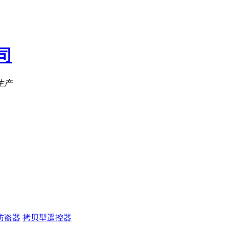
防盗器
拷贝型遥控器