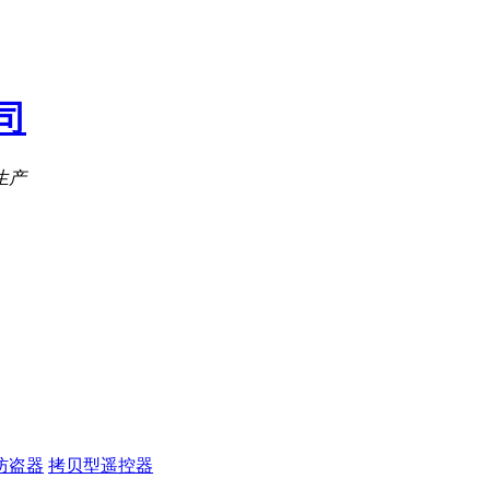
防盗器
拷贝型遥控器