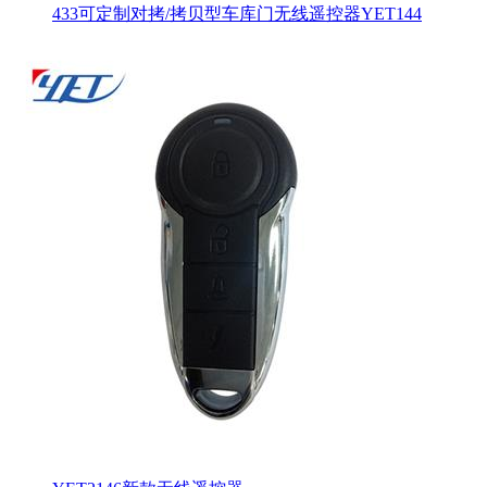
433可定制对拷/拷贝型车库门无线遥控器YET144