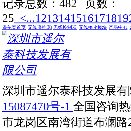
记录总数：482 | 页数：
25
<...
12
13
14
15
16
17
18
19
遥尔泰首页
|
无线遥控器
|
无线控制器
|
无线接收模块
|
产品中心
|
深圳市遥尔泰科技发展有限
15087470号-1
全国咨询热线：
市龙岗区南湾街道布澜路2