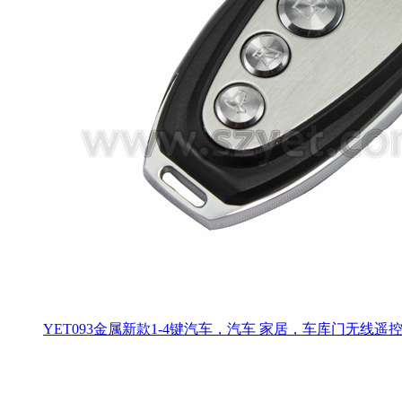
YET093金属新款1-4键汽车，汽车 家居，车库门无线遥