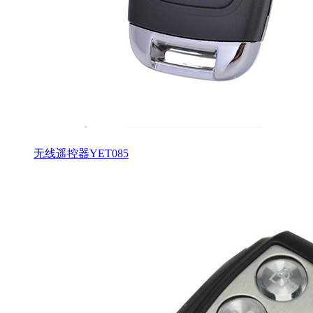
无线遥控器YET085