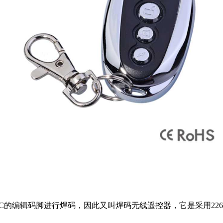
码脚进行焊码，因此又叫焊码无线遥控器，它是采用2260/22