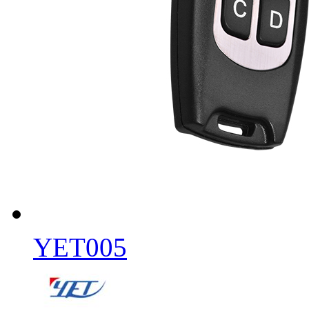
YET005