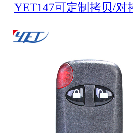
YET147可定制拷贝