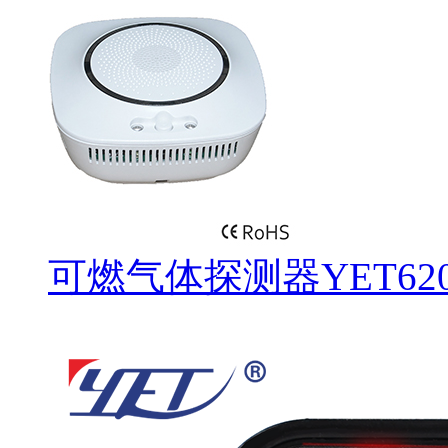
可燃气体探测器YET620