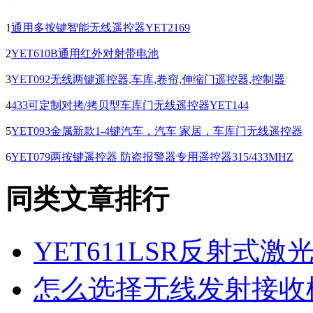
1
通用多按键智能无线遥控器YET2169
2
YET610B通用红外对射带电池
3
YET092无线两键遥控器,车库,卷帘,伸缩门遥控器,控制器
4
433可定制对拷/拷贝型车库门无线遥控器YET144
5
YET093金属新款1-4键汽车，汽车 家居，车库门无线遥控器
6
YET079两按键遥控器 防盗报警器专用遥控器315/433MHZ
同类文章排行
YET611LSR反射式
怎么选择无线发射接收