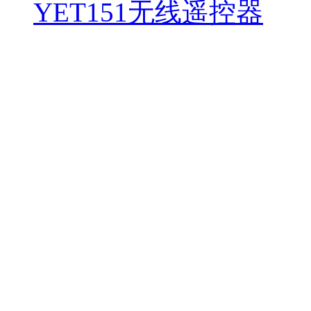
YET151无线遥控器