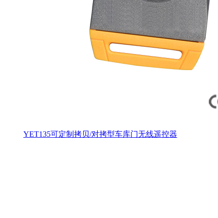
YET135可定制拷贝/对拷型车库门无线遥控器