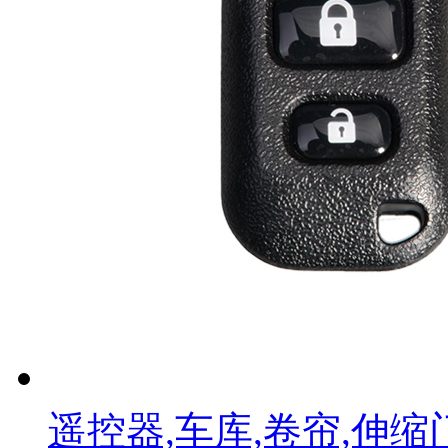
遥控器,车库,卷帘,伸缩门