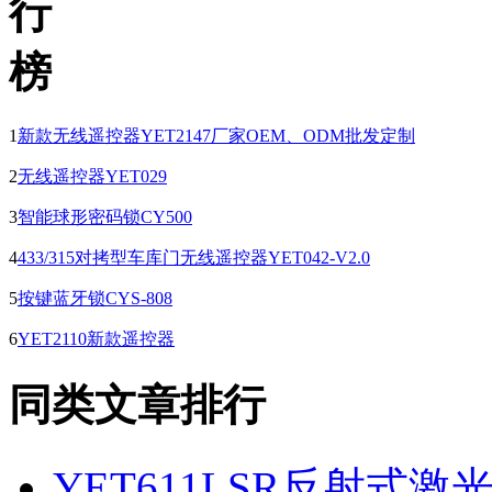
1
新款无线遥控器YET2147厂家OEM、ODM批发定制
2
无线遥控器YET029
3
智能球形密码锁CY500
4
433/315对拷型车库门无线遥控器YET042-V2.0
5
按键蓝牙锁CYS-808
6
YET2110新款遥控器
同类文章排行
YET611LSR反射式